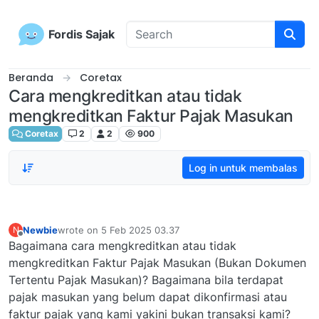
Skip to content
Fordis Sajak
Beranda
Coretax
Cara mengkreditkan atau tidak
mengkreditkan Faktur Pajak Masukan
Coretax
2
2
900
Log in untuk membalas
Newbie
wrote on
5 Feb 2025 03.37
N
last edited by
Offline
Bagaimana cara mengkreditkan atau tidak
mengkreditkan Faktur Pajak Masukan (Bukan Dokumen
Tertentu Pajak Masukan)? Bagaimana bila terdapat
pajak masukan yang belum dapat dikonfirmasi atau
faktur pajak yang kami yakini bukan transaksi kami?