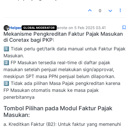
0
Helper
wrote on
5 Feb 2025 03.41
GLOBAL MODERATOR
last edited by
Offline
Mekanisme Pengkreditan Faktur Pajak Masukan
di Coretax bagi PKP:
1️⃣ Tidak perlu get/tarik data manual untuk Faktur Pajak
Masukan.
2️⃣ FP Masukan tersedia real-time di daftar pajak
masukan setelah penjual melakukan sign/approval,
meskipun SPT masa PPN penjual belum dilaporkan.
3️⃣ Tidak ada pilihan Masa Pajak pengkreditan karena
FP Masukan otomatis masuk ke masa pajak
penerbitannya
Tombol Pilihan pada Modul Faktur Pajak
Masukan:
a. Kreditkan Faktur (B2): Untuk faktur yang memenuhi