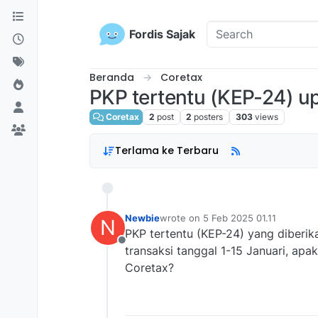
Skip to content
Fordis Sajak
Beranda
Coretax
PKP tertentu (KEP-24) up
Coretax
2
post
2
posters
303
views
Terlama ke Terbaru
Newbie
wrote on
5 Feb 2025 01.11
N
last edited by
PKP tertentu (KEP-24) yang diberik
Offline
transaksi tanggal 1-15 Januari, apa
Coretax?