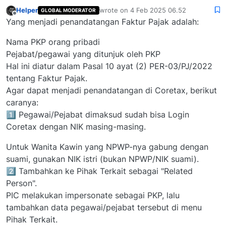
Helper
wrote on
4 Feb 2025 06.52
GLOBAL MODERATOR
last edited by
Offline
Yang menjadi penandatangan Faktur Pajak adalah:
Nama PKP orang pribadi
Pejabat/pegawai yang ditunjuk oleh PKP
Hal ini diatur dalam Pasal 10 ayat (2) PER-03/PJ/2022
tentang Faktur Pajak.
Agar dapat menjadi penandatangan di Coretax, berikut
caranya:
1️⃣ Pegawai/Pejabat dimaksud sudah bisa Login
Coretax dengan NIK masing-masing.
Untuk Wanita Kawin yang NPWP-nya gabung dengan
suami, gunakan NIK istri (bukan NPWP/NIK suami).
2️⃣ Tambahkan ke Pihak Terkait sebagai "Related
Person".
PIC melakukan impersonate sebagai PKP, lalu
tambahkan data pegawai/pejabat tersebut di menu
Pihak Terkait.