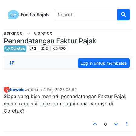
Skip to content
Fordis Sajak
Beranda
Coretax
Penandatangan Faktur Pajak
Coretax
2
2
470
Log in untuk membalas
Newbie
wrote on
4 Feb 2025 06.52
N
last edited by
Offline
Siapa yang bisa menjadi penandatangan Faktur Pajak
dalam regulasi pajak dan bagaimana caranya di
Coretax?
0