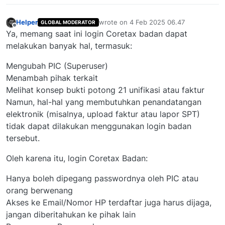
Helper
wrote on
4 Feb 2025 06.47
GLOBAL MODERATOR
last edited by
Offline
Ya, memang saat ini login Coretax badan dapat
melakukan banyak hal, termasuk:
Mengubah PIC (Superuser)
Menambah pihak terkait
Melihat konsep bukti potong 21 unifikasi atau faktur
Namun, hal-hal yang membutuhkan penandatangan
elektronik (misalnya, upload faktur atau lapor SPT)
tidak dapat dilakukan menggunakan login badan
tersebut.
Oleh karena itu, login Coretax Badan:
Hanya boleh dipegang passwordnya oleh PIC atau
orang berwenang
Akses ke Email/Nomor HP terdaftar juga harus dijaga,
jangan diberitahukan ke pihak lain