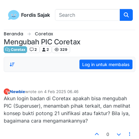
Skip to content
Fordis Sajak
Beranda
Coretax
Mengubah PIC Coretax
Coretax
2
2
329
Log in untuk membalas
Newbie
wrote on
4 Feb 2025 06.46
N
last edited by
Offline
Akun login badan di Coretax apakah bisa mengubah
PIC (Superuser), menambah pihak terkait, dan melihat
konsep bukti potong 21 unifikasi atau faktur? Bila iya,
bagaimana cara mengamankannya?
0