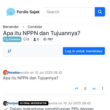
Skip to content
Fordis Sajak
Beranda
Coretax
Apa itu NPPN dan Tujuannya?
Coretax
2
2
797
Log in untuk membalas
Newbie
wrote on
10 Jul 2025 08.42
N
last edited by
Offline
Apa itu NPPN dan Tujuannya?
0
Helper
wrote on
10 Jul 2025 08.42
GLOBAL MODERATOR
last edited by
Offline
Dalam mekanisme penghitungan PPh dengan