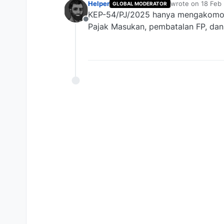
Helper
wrote on
18 Feb
GLOBAL MODERATOR
last edited by
KEP-54/PJ/2025 hanya mengakomodas
Offline
Pajak Masukan, pembatalan FP, dan