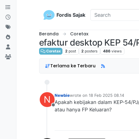
Skip to content
Fordis Sajak
Beranda
Coretax
efaktur desktop KEP 54/
Coretax
2
post
2
posters
486
views
Terlama ke Terbaru
Newbie
wrote on
18 Feb 2025 08.14
N
last edited by
Apakah kebijakan dalam KEP-54/PJ/
Offline
atau hanya FP Keluaran?