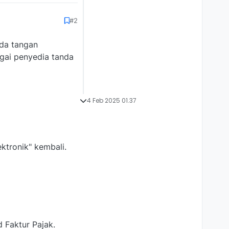
#2
nda tangan
agai penyedia tanda
4 Feb 2025 01.37
ktronik" kembali.
d Faktur Pajak.