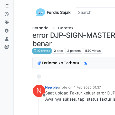
Skip to content
Fordis Sajak
Beranda
Coretax
error DJP-SIGN-MASTER: 
benar
Coretax
2
post
2
posters
540
views
Terlama ke Terbaru
Newbie
wrote on
4 Feb 2025 01.37
N
last edited by
Saat upload Faktur keluar error DJ
Offline
Awalnya sukses, tapi status faktur 