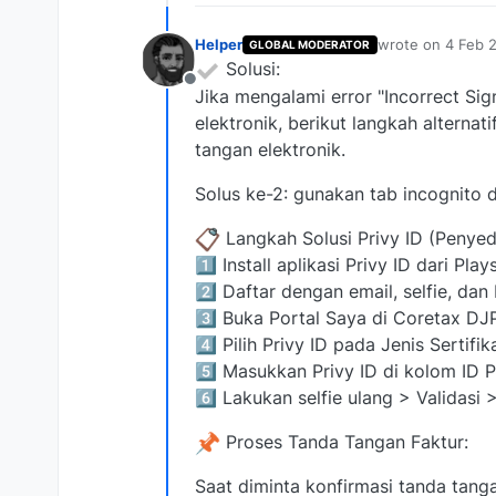
Helper
wrote on
4 Feb 
GLOBAL MODERATOR
last edited by
Solusi:
Offline
Jika mengalami error "Incorrect Si
elektronik, berikut langkah altern
tangan elektronik.
Solus ke-2: gunakan tab incognito d
Langkah Solusi Privy ID (Penyedi
1️⃣ Install aplikasi Privy ID dari Play
2️⃣ Daftar dengan email, selfie, da
3️⃣ Buka Portal Saya di Coretax DJP
4️⃣ Pilih Privy ID pada Jenis Sertifik
5️⃣ Masukkan Privy ID di kolom ID 
6️⃣ Lakukan selfie ulang > Validasi
Proses Tanda Tangan Faktur:
Saat diminta konfirmasi tanda tanga