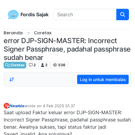
Skip to content
Fordis Sajak
Beranda
Coretax
error DJP-SIGN-MASTER: Incorrect
Signer Passphrase, padahal passphrase
sudah benar
Coretax
2
2
536
Log in untuk membalas
Newbie
wrote on
4 Feb 2025 01.37
N
last edited by
Offline
Saat upload Faktur keluar error DJP-SIGN-MASTER:
Incorrect Signer Passphrase, padahal passphrase sudah
benar. Awalnya sukses, tapi status faktur jadi
Saved_invalid. Apa solusinya?