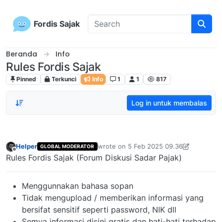
Skip to content
Fordis Sajak
Beranda
Info
Rules Fordis Sajak
Pinned
Terkunci
Info
1
1
817
Log in untuk membalas
Helper
wrote on
5 Feb 2025 09.36
GLOBAL MODERATOR
last edited by Helper
Offline
Rules Fordis Sajak (Forum Diskusi Sadar Pajak)
Menggunnakan bahasa sopan
Tidak mengupload / memberikan informasi yang
bersifat sensitif seperti password, NIK dll
Semua informasi disini gratis dan hati-hati terhadap